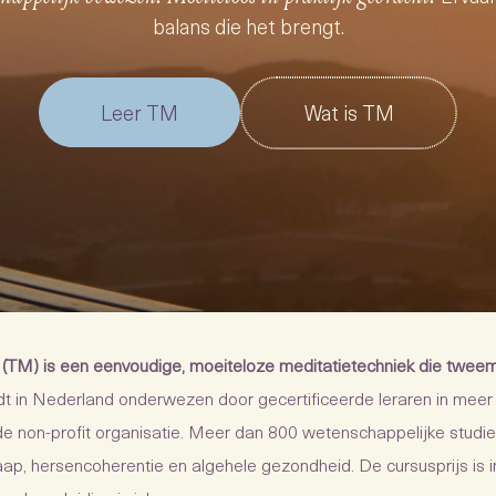
balans die het brengt.
Leer TM
Wat is TM
(TM) is een eenvoudige, moeiteloze meditatietechniek die twee
 in Nederland onderwezen door gecertificeerde leraren in meer 
e non-profit organisatie. Meer dan 800 wetenschappelijke studi
laap, hersencoherentie en algehele gezondheid. De cursusprijs is 