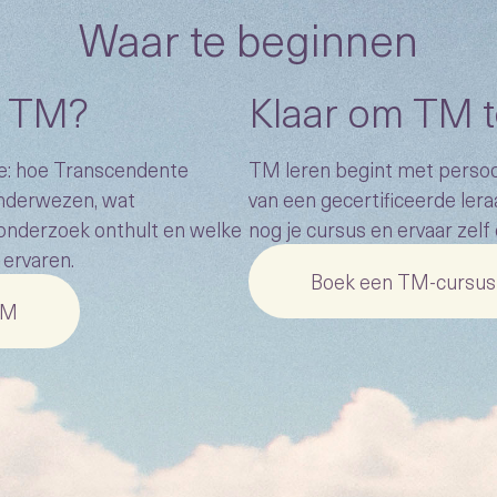
Waar te beginnen
j TM?
Klaar om TM t
e: hoe Transcendente
TM leren begint met persoon
nderwezen, wat
van een gecertificeerde lera
onderzoek onthult en welke
nog je cursus en ervaar zelf
ervaren.
Boek een TM-cursus
TM