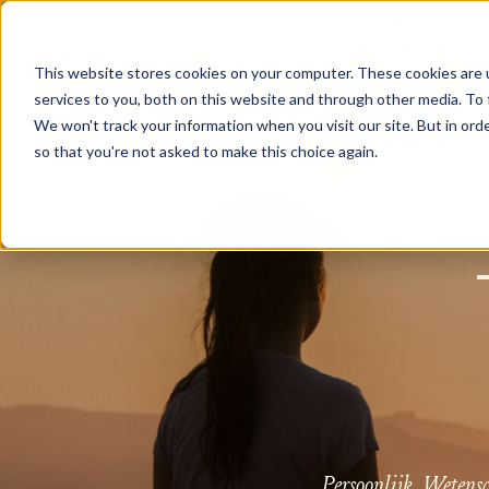
Boek gratis info
Bekijk TM introd
Onderwezen door
This website stores cookies on your computer. These cookies are 
services to you, both on this website and through other media. To 
Lees onze blog
We won't track your information when you visit our site. But in orde
Neem contact o
so that you're not asked to make this choice again.
Persoonlijk.
Wetensc