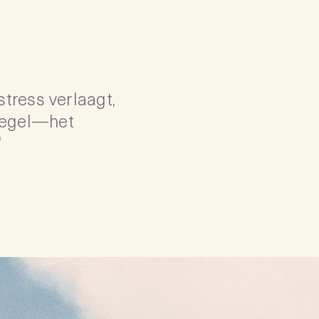
tress verlaagt,
piegel—het
"