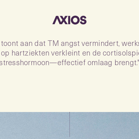
toont aan dat TM angst vermindert, werks
o op hartziekten verkleint en de cortisols
stresshormoon—effectief omlaag brengt.