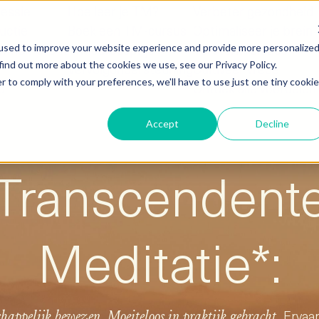
sessie
Hoe leer je TM?
Verbeter gezondheid
uctie
Boek een TM-cursus
Optimaliseer je brein
 non-profit
TM cursusprijs
Versterk relaties
used to improve your website experience and provide more personalize
find out more about the cookies we use, see our Privacy Policy.
Vervolgondersteuning
Cultiveer vrede
r to comply with your preferences, we'll have to use just one tiny cookie
p
Ontdek alle voordelen
Accept
Decline
Transcendent
Meditatie*:
Ervaar
happelijk bewezen.
Moeiteloos in praktijk gebracht.