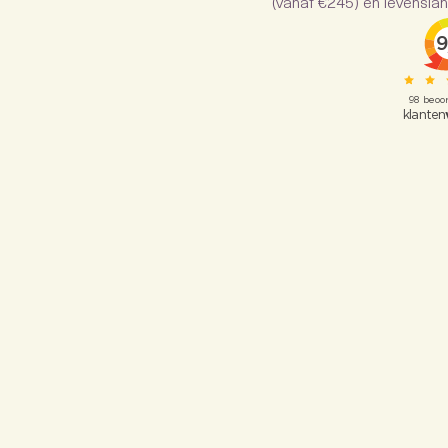
(vanaf €245) en levenslan