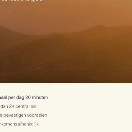
maal per dag 20 minuten
dan 24 centra, als
es bevestigen voordelen
inkomensafhankelijk