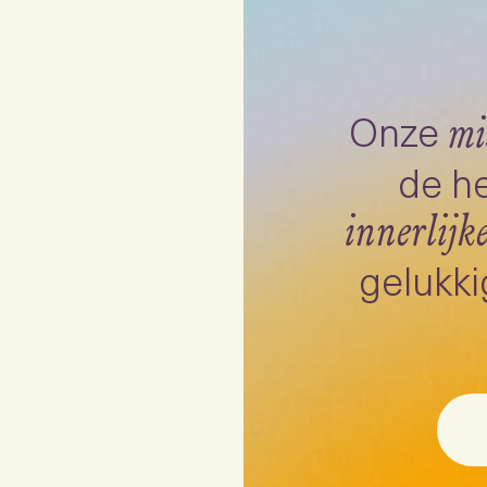
Onze
mi
de he
innerlijk
gelukki