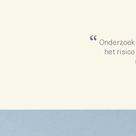
“
Onderzoek 
het risic