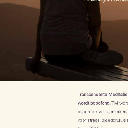
Transcendente Meditatie 
wordt beoefend.
TM wordt
onderdeel van een erkend
voor stress, bloeddruk, s