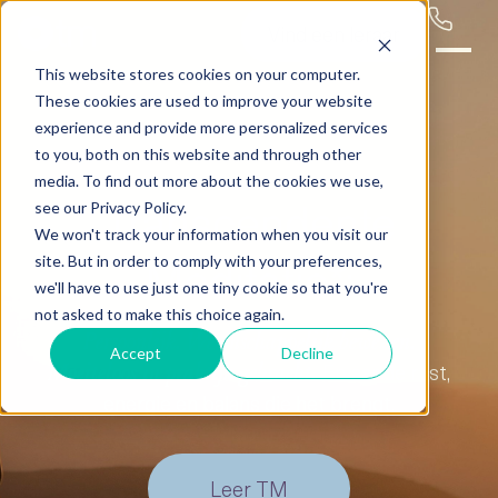
Vind een leraar
This website stores cookies on your computer.
These cookies are used to improve your website
experience and provide more personalized services
to you, both on this website and through other
media. To find out more about the cookies we use,
Transcendente
see our Privacy Policy.
We won't track your information when you visit our
Meditatie*:
site. But in order to comply with your preferences,
we'll have to use just one tiny cookie so that you're
not asked to make this choice again.
Persoonlijk.
Wetenschappelijk bewezen.
Accept
Decline
Ervaar de rust,
Moeiteloos in praktijk gebracht.
energie en balans die het brengt.
Leer TM