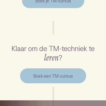
Boek je TM-cursus
Klaar om de TM-techniek te
?
leren
Boek een TM-cursus