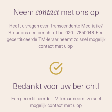
-het moeiteloos openen van ons
transcenderen
bewustzijn naar dit diepere, vredige niveau
Neem
met ons op
contact
Na het verfijnen en systematiseren van het
van de geest.
onderwijzen van TM, startte Maharishi een
Heeft u vragen over Transcendente Meditatie?
beweging om de techniek wereldwijd
Stuur ons een bericht of bel
020 - 7850048
. Een
toegankelijk te maken. Hij trainde duizenden
gecertificeerde TM-leraar neemt zo snel mogelijk
leraren en richtte een non-profitstichting op
contact met u op.
om de authenticiteit van de TM-techniek te
waarborgen voor toekomstige generaties.
Bedankt voor uw bericht!
Een gecertificeerde TM-leraar neemt zo snel
mogelijk contact met u op.