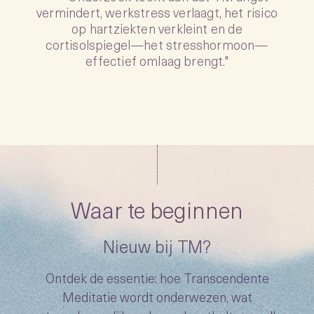
“
vermindert, werkstress verlaagt, het risico
op hartziekten verkleint en de
cortisolspiegel—het stresshormoon—
effectief omlaag brengt."
Waar te beginnen
Nieuw bij TM?
Ontdek de essentie: hoe Transcendente
Meditatie wordt onderwezen, wat