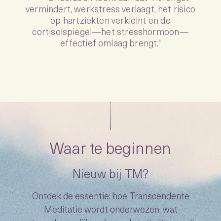
“
vermindert, werkstress verlaagt, het risico
op hartziekten verkleint en de
cortisolspiegel—het stresshormoon—
effectief omlaag brengt."
Waar te beginnen
Nieuw bij TM?
Ontdek de essentie: hoe Transcendente
Meditatie wordt onderwezen, wat