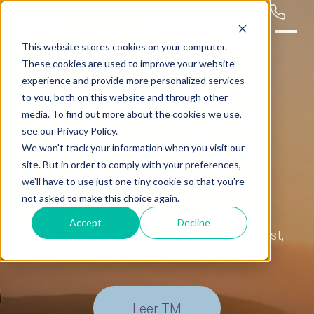
Vind een leraar
This website stores cookies on your computer.
These cookies are used to improve your website
experience and provide more personalized services
to you, both on this website and through other
media. To find out more about the cookies we use,
Transcendente
see our Privacy Policy.
We won't track your information when you visit our
Meditatie*:
site. But in order to comply with your preferences,
we'll have to use just one tiny cookie so that you're
not asked to make this choice again.
Persoonlijk.
Wetenschappelijk bewezen.
Accept
Decline
Ervaar de rust,
Moeiteloos in praktijk gebracht.
energie en balans die het brengt.
Leer TM