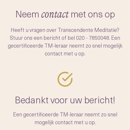
-het moeiteloos openen van ons
transcenderen
bewustzijn naar dit diepere, vredige niveau
Neem
met ons op
contact
Na het verfijnen en systematiseren van het
van de geest.
onderwijzen van TM, startte Maharishi een
Heeft u vragen over Transcendente Meditatie?
beweging om de techniek wereldwijd
Stuur ons een bericht of bel
020 - 7850048
. Een
toegankelijk te maken. Hij trainde duizenden
gecertificeerde TM-leraar neemt zo snel mogelijk
leraren en richtte een non-profitstichting op
contact met u op.
om de authenticiteit van de TM-techniek te
waarborgen voor toekomstige generaties.
Bedankt voor uw bericht!
Een gecertificeerde TM-leraar neemt zo snel
mogelijk contact met u op.