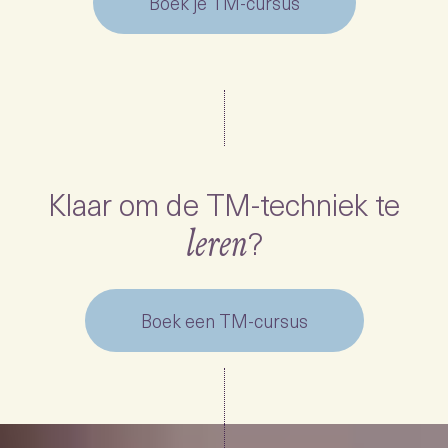
Boek je TM-cursus
Klaar om de TM-techniek te
?
leren
Boek een TM-cursus