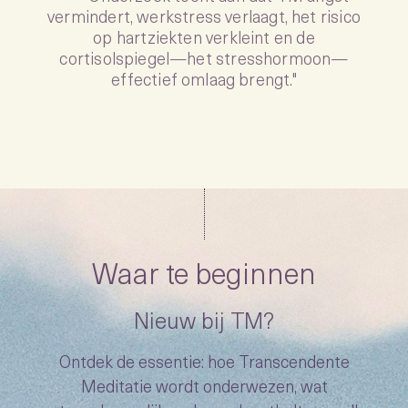
“
vermindert, werkstress verlaagt, het risico
op hartziekten verkleint en de
cortisolspiegel—het stresshormoon—
effectief omlaag brengt."
Waar te beginnen
Nieuw bij TM?
Ontdek de essentie: hoe Transcendente
Meditatie wordt onderwezen, wat