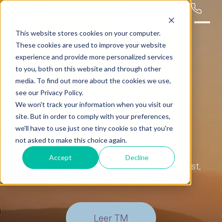
Vind een leraar
This website stores cookies on your computer.
These cookies are used to improve your website
experience and provide more personalized services
to you, both on this website and through other
media. To find out more about the cookies we use,
Transcendente
see our Privacy Policy.
We won't track your information when you visit our
Meditatie*:
site. But in order to comply with your preferences,
we'll have to use just one tiny cookie so that you're
not asked to make this choice again.
Persoonlijk.
Wetenschappelijk bewezen.
Accept
Decline
Ervaar de rust,
Moeiteloos in praktijk gebracht.
energie en balans die het brengt.
Leer TM