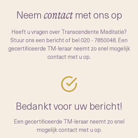
-het moeiteloos openen van ons
transcenderen
bewustzijn naar dit diepere, vredige niveau
Neem
met ons op
contact
Na het verfijnen en systematiseren van het
van de geest.
onderwijzen van TM, startte Maharishi een
Heeft u vragen over Transcendente Meditatie?
beweging om de techniek wereldwijd
Stuur ons een bericht of bel
020 - 7850048
. Een
toegankelijk te maken. Hij trainde duizenden
gecertificeerde TM-leraar neemt zo snel mogelijk
leraren en richtte een non-profitstichting op
contact met u op.
om de authenticiteit van de TM-techniek te
waarborgen voor toekomstige generaties.
Bedankt voor uw bericht!
Een gecertificeerde TM-leraar neemt zo snel
mogelijk contact met u op.