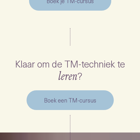
Boek je TM-cursus
Klaar om de TM-techniek te
?
leren
Boek een TM-cursus