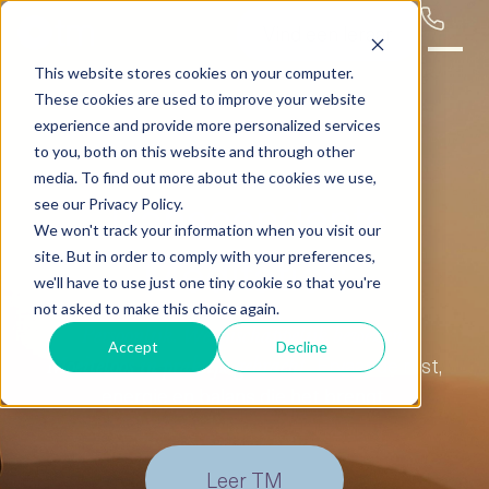
Vind een leraar
This website stores cookies on your computer.
These cookies are used to improve your website
experience and provide more personalized services
to you, both on this website and through other
media. To find out more about the cookies we use,
Transcendente
see our Privacy Policy.
We won't track your information when you visit our
Meditatie*:
site. But in order to comply with your preferences,
we'll have to use just one tiny cookie so that you're
not asked to make this choice again.
Persoonlijk.
Wetenschappelijk bewezen.
Accept
Decline
Ervaar de rust,
Moeiteloos in praktijk gebracht.
energie en balans die het brengt.
Leer TM