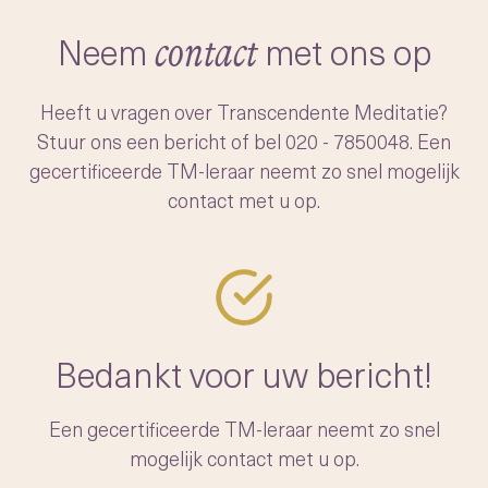
-het moeiteloos openen van ons
transcenderen
bewustzijn naar dit diepere, vredige niveau
Neem
met ons op
contact
Na het verfijnen en systematiseren van het
van de geest.
onderwijzen van TM, startte Maharishi een
Heeft u vragen over Transcendente Meditatie?
beweging om de techniek wereldwijd
Stuur ons een bericht of bel
020 - 7850048
. Een
toegankelijk te maken. Hij trainde duizenden
gecertificeerde TM-leraar neemt zo snel mogelijk
leraren en richtte een non-profitstichting op
contact met u op.
om de authenticiteit van de TM-techniek te
waarborgen voor toekomstige generaties.
Bedankt voor uw bericht!
Een gecertificeerde TM-leraar neemt zo snel
mogelijk contact met u op.