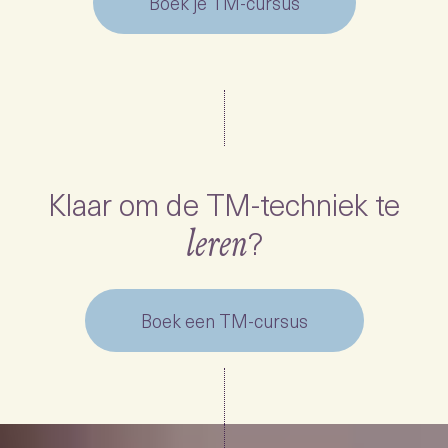
Boek je TM-cursus
Klaar om de TM-techniek te
?
leren
Boek een TM-cursus