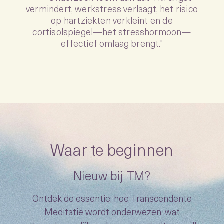
“
vermindert, werkstress verlaagt, het risico
op hartziekten verkleint en de
cortisolspiegel—het stresshormoon—
effectief omlaag brengt."
Waar te beginnen
Nieuw bij TM?
Ontdek de essentie: hoe Transcendente
Meditatie wordt onderwezen, wat