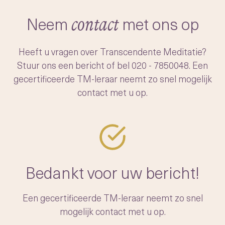
-het moeiteloos openen van ons
transcenderen
bewustzijn naar dit diepere, vredige niveau
Neem
met ons op
contact
Na het verfijnen en systematiseren van het
van de geest.
onderwijzen van TM, startte Maharishi een
Heeft u vragen over Transcendente Meditatie?
beweging om de techniek wereldwijd
Stuur ons een bericht of bel
020 - 7850048
. Een
toegankelijk te maken. Hij trainde duizenden
gecertificeerde TM-leraar neemt zo snel mogelijk
leraren en richtte een non-profitstichting op
contact met u op.
om de authenticiteit van de TM-techniek te
waarborgen voor toekomstige generaties.
Bedankt voor uw bericht!
Een gecertificeerde TM-leraar neemt zo snel
mogelijk contact met u op.