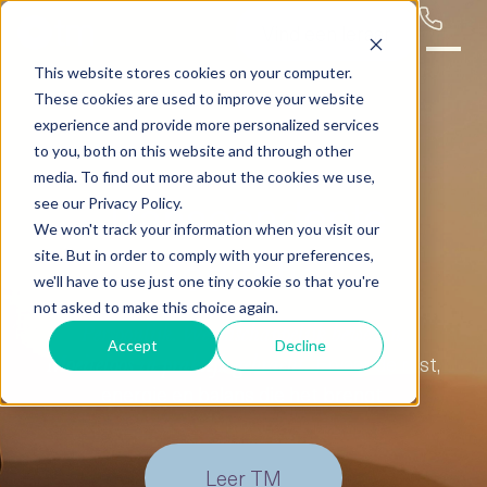
Vind een leraar
This website stores cookies on your computer.
These cookies are used to improve your website
experience and provide more personalized services
to you, both on this website and through other
media. To find out more about the cookies we use,
Transcendente
see our Privacy Policy.
We won't track your information when you visit our
Meditatie*:
site. But in order to comply with your preferences,
we'll have to use just one tiny cookie so that you're
not asked to make this choice again.
Persoonlijk.
Wetenschappelijk bewezen.
Accept
Decline
Ervaar de rust,
Moeiteloos in praktijk gebracht.
energie en balans die het brengt.
Leer TM