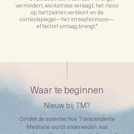
“
vermindert, werkstress verlaagt, het risico
op hartziekten verkleint en de
cortisolspiegel—het stresshormoon—
effectief omlaag brengt."
Waar te beginnen
Nieuw bij TM?
Ontdek de essentie: hoe Transcendente
Meditatie wordt onderwezen, wat