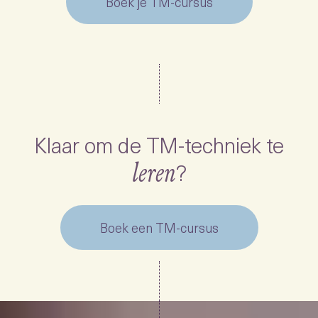
Boek je TM-cursus
Klaar om de TM-techniek te
?
leren
Boek een TM-cursus