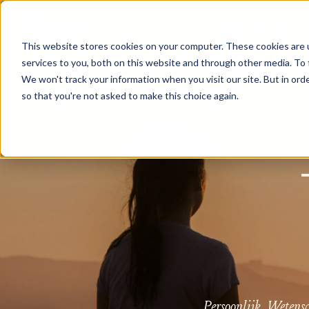
Boek gratis info
Bekijk TM introd
Onderwezen door
This website stores cookies on your computer. These cookies are 
services to you, both on this website and through other media. To 
Lees onze blog
We won't track your information when you visit our site. But in orde
Neem contact o
so that you're not asked to make this choice again.
Persoonlijk.
Wetensc