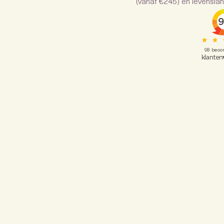
(vanaf €245) en levenslan