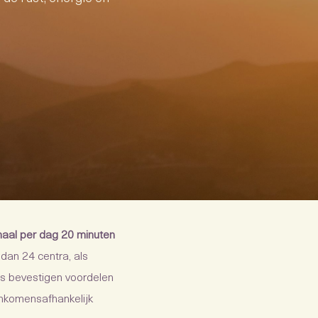
maal per dag 20 minuten
dan 24 centra, als
es bevestigen voordelen
inkomensafhankelijk