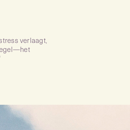
tress verlaagt,
piegel—het
"