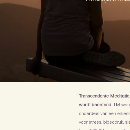
Transcendente Meditatie 
wordt beoefend.
TM wordt
onderdeel van een erkend
voor stress, bloeddruk, s