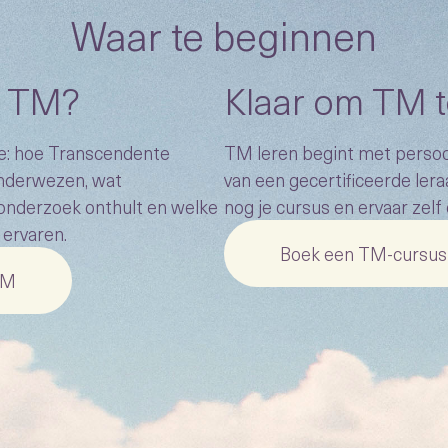
Waar te beginnen
j TM?
Klaar om TM t
e: hoe Transcendente
TM leren begint met persoon
nderwezen, wat
van een gecertificeerde lera
onderzoek onthult en welke
nog je cursus en ervaar zelf
ervaren.
Boek een TM-cursus
TM