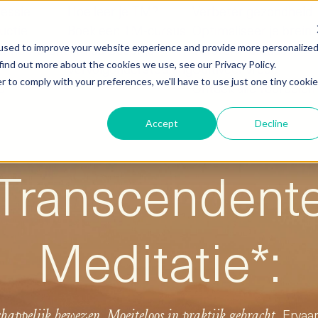
sessie
Hoe leer je TM?
Verbeter gezondheid
uctie
Boek een TM-cursus
Optimaliseer je brein
 non-profit
TM cursusprijs
Versterk relaties
used to improve your website experience and provide more personalize
find out more about the cookies we use, see our Privacy Policy.
Vervolgondersteuning
Cultiveer vrede
r to comply with your preferences, we'll have to use just one tiny cookie
p
Ontdek alle voordelen
Accept
Decline
Transcendent
Meditatie*:
Ervaar
happelijk bewezen.
Moeiteloos in praktijk gebracht.