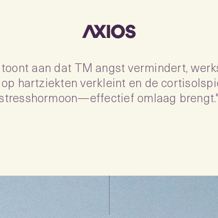
toont aan dat TM angst vermindert, werks
o op hartziekten verkleint en de cortisols
stresshormoon—effectief omlaag brengt.