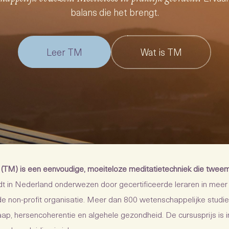
balans die het brengt.
Leer TM
Wat is TM
(TM) is een eenvoudige, moeiteloze meditatietechniek die twee
 in Nederland onderwezen door gecertificeerde leraren in meer 
e non-profit organisatie. Meer dan 800 wetenschappelijke studi
laap, hersencoherentie en algehele gezondheid. De cursusprijs is 