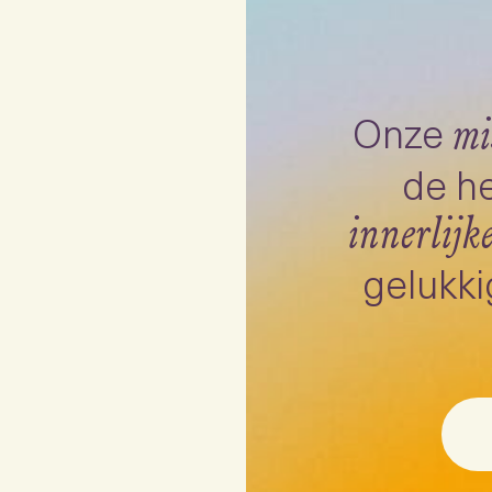
Onze
mi
de he
innerlijk
gelukki