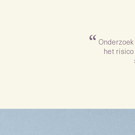
“
Onderzoek 
het risic