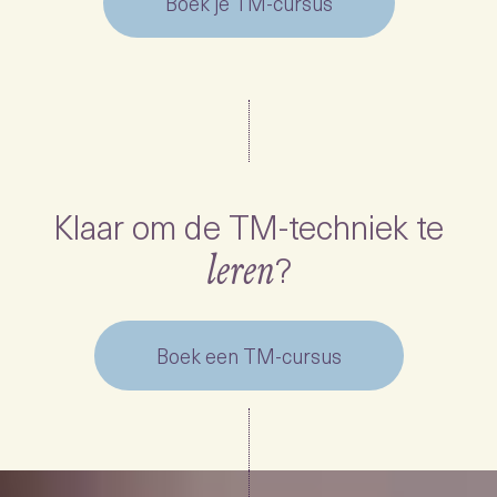
Boek je TM-cursus
Klaar om de TM-techniek te
?
leren
Boek een TM-cursus