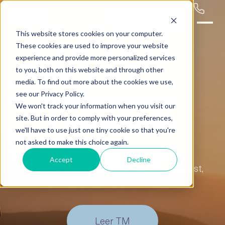
Vind een leraar
This website stores cookies on your computer.
These cookies are used to improve your website
experience and provide more personalized services
to you, both on this website and through other
media. To find out more about the cookies we use,
Transcendente
see our Privacy Policy.
We won't track your information when you visit our
Meditatie*:
site. But in order to comply with your preferences,
we'll have to use just one tiny cookie so that you're
not asked to make this choice again.
Persoonlijk.
Wetenschappelijk bewezen.
Accept
Decline
Ervaar de rust,
Moeiteloos in praktijk gebracht.
energie en balans die het brengt.
Leer TM