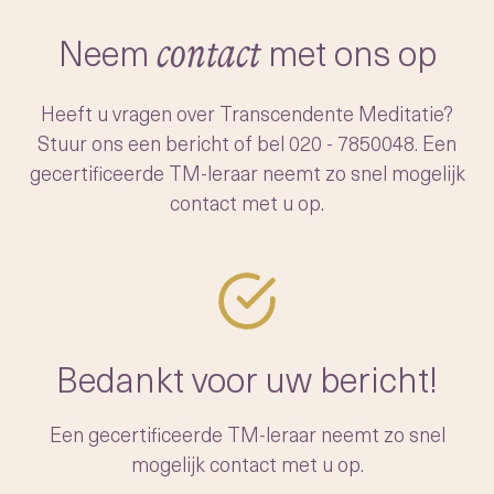
-het moeiteloos openen van ons
transcenderen
bewustzijn naar dit diepere, vredige niveau
Neem
met ons op
contact
Na het verfijnen en systematiseren van het
van de geest.
onderwijzen van TM, startte Maharishi een
Heeft u vragen over Transcendente Meditatie?
beweging om de techniek wereldwijd
Stuur ons een bericht of bel
020 - 7850048
. Een
toegankelijk te maken. Hij trainde duizenden
gecertificeerde TM-leraar neemt zo snel mogelijk
leraren en richtte een non-profitstichting op
contact met u op.
om de authenticiteit van de TM-techniek te
waarborgen voor toekomstige generaties.
Bedankt voor uw bericht!
Een gecertificeerde TM-leraar neemt zo snel
mogelijk contact met u op.