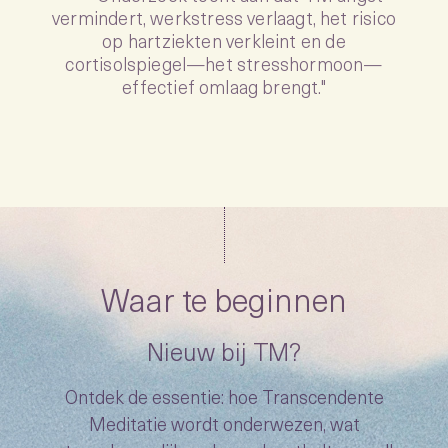
ademhalingstechnieken of chanten, zoals bij
andere meditatievormen. In plaats daarvan
brengt het je naar een kalme, diep
ontspannende staat van bewustzijn voorbij
het denken."
Waar te beginnen
Nieuw bij TM?
Ontdek de essentie: hoe Transcendente
Meditatie wordt onderwezen, wat